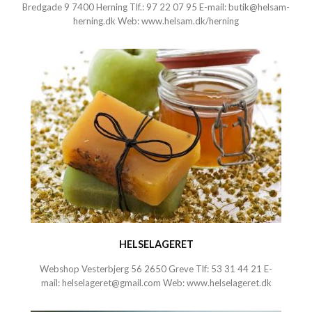
Bredgade 9 7400 Herning Tlf.:
97 22 07 95
E-mail:
butik@helsam-
herning.dk
Web:
www.helsam.dk/herning
HELSELAGERET
Webshop Vesterbjerg 56 2650 Greve Tlf:
53 31 44 21
E-
mail:
helselageret@gmail.com
Web:
www.helselageret.dk