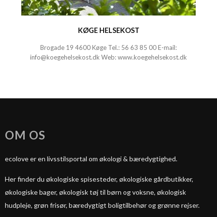
KØGE HELSEKOST
Brogade 19 4600 Køge Tel.:
56 63 85 00
E-mail:
info@koegehelsekost.dk
Web:
www.koegehelsekost.dk
OM OS
ecolove er en livsstilsportal om økologi & bæredygtighed.
Her finder du økologiske spisesteder, økologiske gårdbutikker,
økologiske bager, økologisk tøj til børn og voksne, økologisk
hudpleje, grøn frisør, bæredygtigt boligtilbehør og grønne rejser.