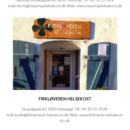
Taastrup Hovedgade 82 2630 Taastrup Tlf.:
43 52 23 24
E-
mail:
dorte@taastruphelsekost.dk
Web:
www.taastruphelsekost.dk
FIRKLØVEREN HELSEKOST
Strandgade 45 3000 Helsingør Tlf.:
49 20 35 20
M-
mail:
butik@firkløveren-helsekost.dk
Web:
www.firklveren-helsekost-
fcc.dk