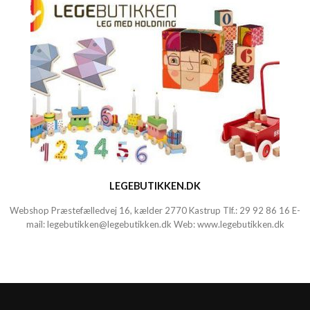
LEGEBUTIKKEN.DK
Webshop Præstefælledvej 16, kælder 2770 Kastrup Tlf.:
29 92 86 16
E-
mail:
legebutikken@legebutikken.dk
Web:
www.legebutikken.dk