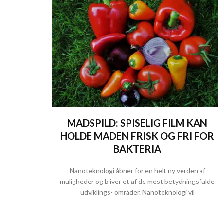
MADSPILD: SPISELIG FILM KAN
HOLDE MADEN FRISK OG FRI FOR
BAKTERIA
Nanoteknologi åbner for en helt ny verden af
muligheder og bliver et af de mest betydningsfulde
udviklings- områder. Nanoteknologi vil