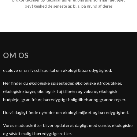
Brugte tekstiler og tekstilaffald er et område, som har fået øget
bevågenhed de seneste år, bl.a. på grund af deres
OM OS
ecolove er en livsstilsportal om økologi & bæredygtighed.
Her finder du økologiske spisesteder, økologiske gårdbutikker,
økologiske bager, økologisk tøj til børn og voksne, økologisk
hudpleje, grøn frisør, bæredygtigt boligtilbehør og grønne rejser.
Du vil dagligt finde nyheder om økologi, miljøet og bæredygtighed.
Vores madopskrifter bliver opdateret dagligt med sunde, økologiske
og såvidt muligt bæredygtige retter.