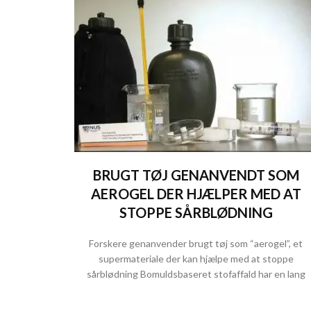
BRUGT TØJ GENANVENDT SOM
AEROGEL DER HJÆLPER MED AT
STOPPE SÅRBLØDNING
Forskere genanvender brugt tøj som “aerogel”, et
supermateriale der kan hjælpe med at stoppe
sårblødning Bomuldsbaseret stofaffald har en lang