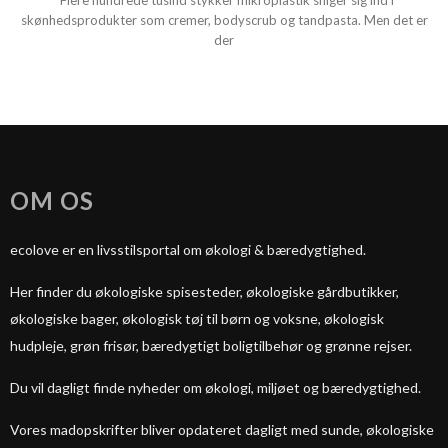
Flere hundrede tusind stykker mikroplastik sniger sig ind i
skønhedsprodukter som cremer, bodyscrub og tandpasta. Men det er
der
OM OS
ecolove er en livsstilsportal om økologi & bæredygtighed.
Her finder du økologiske spisesteder, økologiske gårdbutikker,
økologiske bager, økologisk tøj til børn og voksne, økologisk
hudpleje, grøn frisør, bæredygtigt boligtilbehør og grønne rejser.
Du vil dagligt finde nyheder om økologi, miljøet og bæredygtighed.
Vores madopskrifter bliver opdateret dagligt med sunde, økologiske