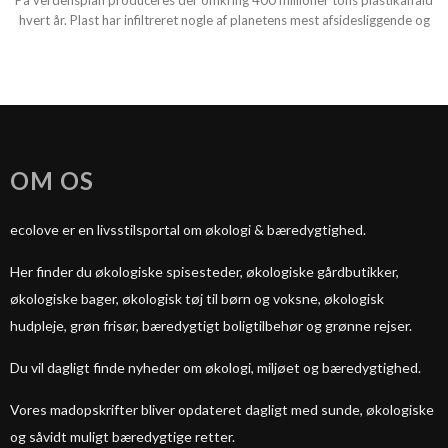
På verdensplan produceres der omkring 400 millioner tons plastikaffald
hvert år. Plast har infiltreret nogle af planetens mest afsidesliggende og
OM OS
ecolove er en livsstilsportal om økologi & bæredygtighed.
Her finder du økologiske spisesteder, økologiske gårdbutikker,
økologiske bager, økologisk tøj til børn og voksne, økologisk
hudpleje, grøn frisør, bæredygtigt boligtilbehør og grønne rejser.
Du vil dagligt finde nyheder om økologi, miljøet og bæredygtighed.
Vores madopskrifter bliver opdateret dagligt med sunde, økologiske
og såvidt muligt bæredygtige retter.