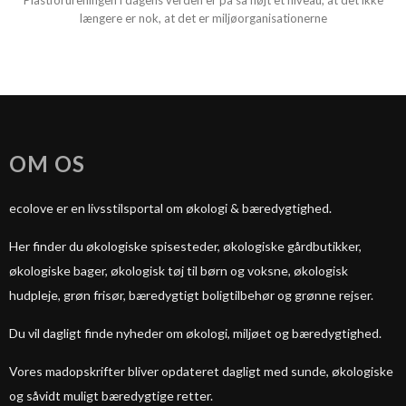
Plastforureningen i dagens verden er på så højt et niveau, at det ikke
længere er nok, at det er miljøorganisationerne
OM OS
ecolove er en livsstilsportal om økologi & bæredygtighed.
Her finder du økologiske spisesteder, økologiske gårdbutikker,
økologiske bager, økologisk tøj til børn og voksne, økologisk
hudpleje, grøn frisør, bæredygtigt boligtilbehør og grønne rejser.
Du vil dagligt finde nyheder om økologi, miljøet og bæredygtighed.
Vores madopskrifter bliver opdateret dagligt med sunde, økologiske
og såvidt muligt bæredygtige retter.