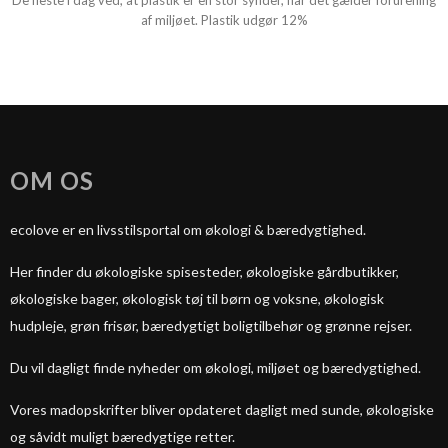
De fleste i dag ved, at plastik er en stor synder, når det gælder forurening
af miljøet. Plastik udgør 12%
OM OS
ecolove er en livsstilsportal om økologi & bæredygtighed.
Her finder du økologiske spisesteder, økologiske gårdbutikker,
økologiske bager, økologisk tøj til børn og voksne, økologisk
hudpleje, grøn frisør, bæredygtigt boligtilbehør og grønne rejser.
Du vil dagligt finde nyheder om økologi, miljøet og bæredygtighed.
Vores madopskrifter bliver opdateret dagligt med sunde, økologiske
og såvidt muligt bæredygtige retter.