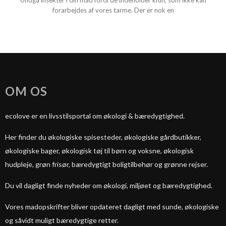
Undgå insekter i din mad fordi de indeholder kitin, som ikke kan
forarbejdes af vores tarme. Der er nok en
OM OS
ecolove er en livsstilsportal om økologi & bæredygtighed.
Her finder du økologiske spisesteder, økologiske gårdbutikker,
økologiske bager, økologisk tøj til børn og voksne, økologisk
hudpleje, grøn frisør, bæredygtigt boligtilbehør og grønne rejser.
Du vil dagligt finde nyheder om økologi, miljøet og bæredygtighed.
Vores madopskrifter bliver opdateret dagligt med sunde, økologiske
og såvidt muligt bæredygtige retter.