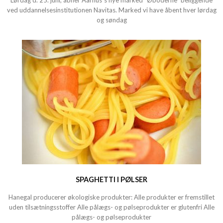
Lørdag d. 25. juni, åbner Aarhus´s nye marked “Øboderne” beliggende
ved uddannelsesinstitutionen Navitas. Marked vi have åbent hver lørdag
og søndag
SPAGHETTI I PØLSER
Hanegal producerer økologiske produkter: Alle produkter er fremstillet
uden tilsætningsstoffer Alle pålægs- og pølseprodukter er glutenfri Alle
pålægs- og pølseprodukter