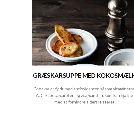
GRÆSKARSUPPE MED KOKOSMÆL
Græskar er fyldt med antioxidanter, såsom vitaminern
A, C, E, beta-caroten og zea-xanthin, som kan hjælpe
med at forhindre aldersrelateret