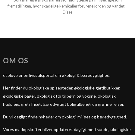
Bortskaffelse af sko har en stor indflydelse på miljøet, ligesom
fremstillingen, hvor skadelige kemikalier forurene jorden og vandet –
Disse
OM OS
ecolove er en livsstilsportal om økologi & bæredygtighed.
Her finder du økologiske spisesteder, økologiske gårdbutikker,
økologiske bager, økologisk tøj til børn og voksne, økologisk
hudpleje, grøn frisør, bæredygtigt boligtilbehør og grønne rejser.
Du vil dagligt finde nyheder om økologi, miljøet og bæredygtighed.
Vores madopskrifter bliver opdateret dagligt med sunde, økologiske