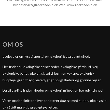
Heimsdalsgade 14, kld 2200 København N Tlf.:
32 11 22 00
E-mail:
kundeservice@froekenoeko.dk
Web:
www.roekenoeko.dk
OM OS
ecolove er en livsstilsportal om økologi & bæredygtighed.
Her finder du økologiske spisesteder, økologiske gårdbutikker,
økologiske bager, økologisk tøj til børn og voksne, økologisk
hudpleje, grøn frisør, bæredygtigt boligtilbehør og grønne rejser.
Du vil dagligt finde nyheder om økologi, miljøet og bæredygtighed.
Vores madopskrifter bliver opdateret dagligt med sunde, økologiske
og såvidt muligt bæredygtige retter.