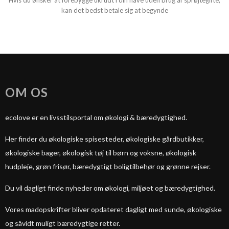
Hvis du ønsker at forebygge ukrudt i din have uden brug af sprøjtegifte,
kan det bedst betale sig at begynde
OM OS
ecolove er en livsstilsportal om økologi & bæredygtighed.
Her finder du økologiske spisesteder, økologiske gårdbutikker,
økologiske bager, økologisk tøj til børn og voksne, økologisk
hudpleje, grøn frisør, bæredygtigt boligtilbehør og grønne rejser.
Du vil dagligt finde nyheder om økologi, miljøet og bæredygtighed.
Vores madopskrifter bliver opdateret dagligt med sunde, økologiske
og såvidt muligt bæredygtige retter.