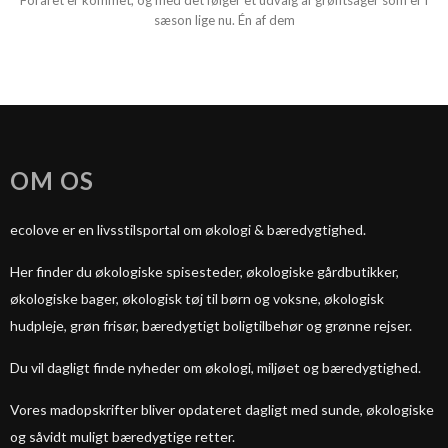
Foråret er kommet, og med det følger et udvalg af grøntsager som er i
sæson lige nu. Én af dem
OM OS
ecolove er en livsstilsportal om økologi & bæredygtighed.
Her finder du økologiske spisesteder, økologiske gårdbutikker,
økologiske bager, økologisk tøj til børn og voksne, økologisk
hudpleje, grøn frisør, bæredygtigt boligtilbehør og grønne rejser.
Du vil dagligt finde nyheder om økologi, miljøet og bæredygtighed.
Vores madopskrifter bliver opdateret dagligt med sunde, økologiske
og såvidt muligt bæredygtige retter.