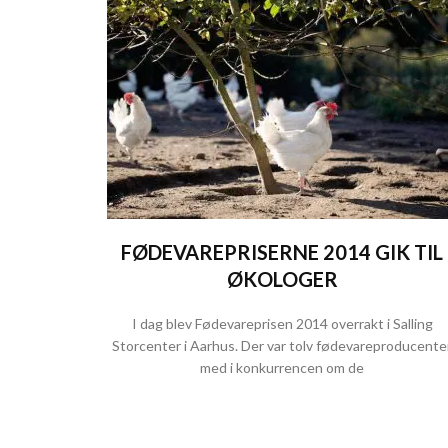
FØDEVAREPRISERNE 2014 GIK TIL
ØKOLOGER
I dag blev Fødevareprisen 2014 overrakt i Salling
Storcenter i Aarhus. Der var tolv fødevareproducente
med i konkurrencen om de