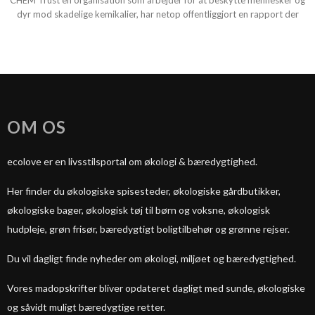
CHEM Trust en organisation som arbejder for at beskytte mennesker og
dyr mod skadelige kemikalier, har netop offentliggjort en rapport der
OM OS
ecolove er en livsstilsportal om økologi & bæredygtighed.
Her finder du økologiske spisesteder, økologiske gårdbutikker,
økologiske bager, økologisk tøj til børn og voksne, økologisk
hudpleje, grøn frisør, bæredygtigt boligtilbehør og grønne rejser.
Du vil dagligt finde nyheder om økologi, miljøet og bæredygtighed.
Vores madopskrifter bliver opdateret dagligt med sunde, økologiske
og såvidt muligt bæredygtige retter.