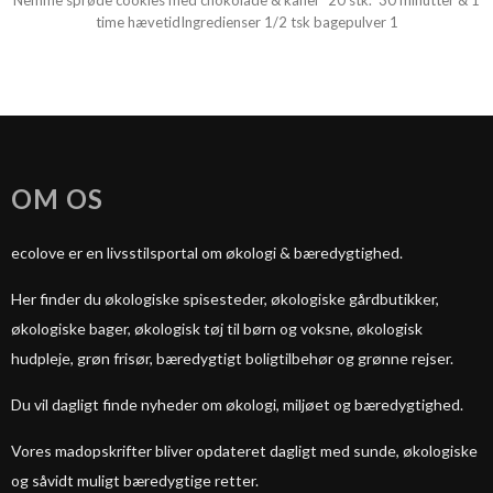
Nemme sprøde cookies med chokolade & kanel 20 stk. 30 minutter & 1
time hævetidIngredienser 1/2 tsk bagepulver 1
OM OS
ecolove er en livsstilsportal om økologi & bæredygtighed.
Her finder du økologiske spisesteder, økologiske gårdbutikker,
økologiske bager, økologisk tøj til børn og voksne, økologisk
hudpleje, grøn frisør, bæredygtigt boligtilbehør og grønne rejser.
Du vil dagligt finde nyheder om økologi, miljøet og bæredygtighed.
Vores madopskrifter bliver opdateret dagligt med sunde, økologiske
og såvidt muligt bæredygtige retter.