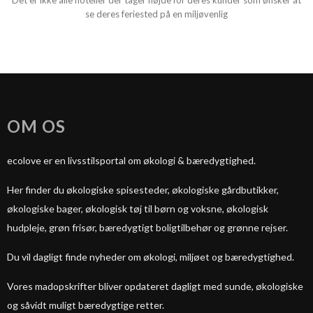
Det er ikke alle hoteller der tager højde for deres kunder som ønsker at
se deres feriested på en miljøvenlig
OM OS
ecolove er en livsstilsportal om økologi & bæredygtighed.
Her finder du økologiske spisesteder, økologiske gårdbutikker,
økologiske bager, økologisk tøj til børn og voksne, økologisk
hudpleje, grøn frisør, bæredygtigt boligtilbehør og grønne rejser.
Du vil dagligt finde nyheder om økologi, miljøet og bæredygtighed.
Vores madopskrifter bliver opdateret dagligt med sunde, økologiske
og såvidt muligt bæredygtige retter.