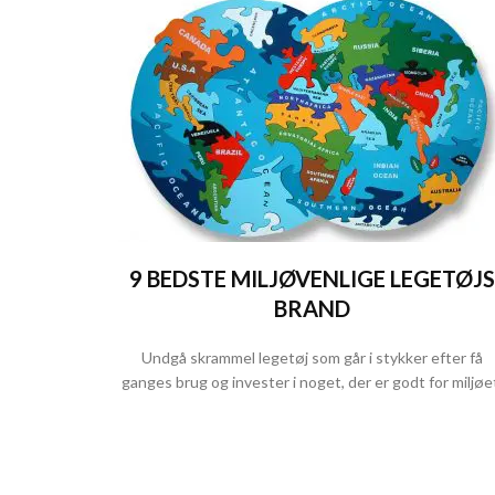
9 BEDSTE MILJØVENLIGE LEGETØJS
BRAND
Undgå skrammel legetøj som går i stykker efter få
ganges brug og invester i noget, der er godt for miljøe