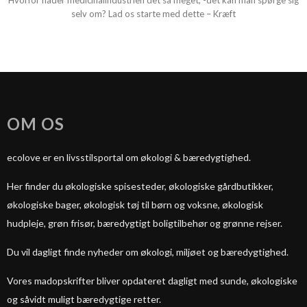
Hvorfor hader medicinalindustrien det så meget, -det kan man spørge sig
selv om? Lad os starte med dette – Kræft
OM OS
ecolove er en livsstilsportal om økologi & bæredygtighed.
Her finder du økologiske spisesteder, økologiske gårdbutikker,
økologiske bager, økologisk tøj til børn og voksne, økologisk
hudpleje, grøn frisør, bæredygtigt boligtilbehør og grønne rejser.
Du vil dagligt finde nyheder om økologi, miljøet og bæredygtighed.
Vores madopskrifter bliver opdateret dagligt med sunde, økologiske
og såvidt muligt bæredygtige retter.