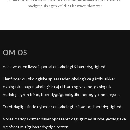
I Polen har forskerne udviklet en B-Droid, en flyvende robot, der kan
navigere sin egen vej til at bestøve blomster
OM OS
ecolove er en livsstilsportal om økologi & bæredygtighed.
Her finder du økologiske spisesteder, økologiske gårdbutikker,
økologiske bager, økologisk tøj til børn og voksne, økologisk
hudpleje, grøn frisør, bæredygtigt boligtilbehør og grønne rejser.
Du vil dagligt finde nyheder om økologi, miljøet og bæredygtighed.
Vores madopskrifter bliver opdateret dagligt med sunde, økologiske
og såvidt muligt bæredygtige retter.