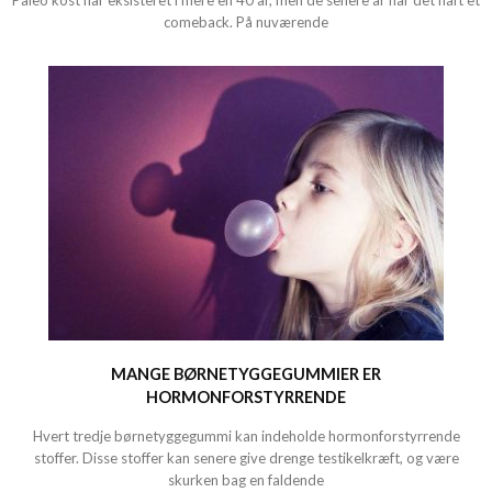
Paleo kost har eksisteret i mere en 40 år, men de senere år har det haft et
comeback. På nuværende
MANGE BØRNETYGGEGUMMIER ER
HORMONFORSTYRRENDE
Hvert tredje børnetyggegummi kan indeholde hormonforstyrrende
stoffer. Disse stoffer kan senere give drenge testikelkræft, og være
skurken bag en faldende