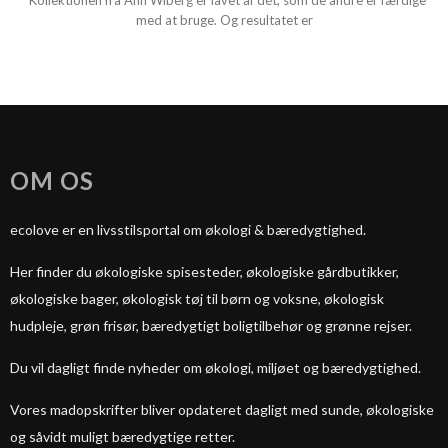
Kollektionen fra Ann Wiberg er lavet af dét, som de andre er færdige
med at bruge. Og resultatet er
OM OS
ecolove er en livsstilsportal om økologi & bæredygtighed.
Her finder du økologiske spisesteder, økologiske gårdbutikker,
økologiske bager, økologisk tøj til børn og voksne, økologisk
hudpleje, grøn frisør, bæredygtigt boligtilbehør og grønne rejser.
Du vil dagligt finde nyheder om økologi, miljøet og bæredygtighed.
Vores madopskrifter bliver opdateret dagligt med sunde, økologiske
og såvidt muligt bæredygtige retter.