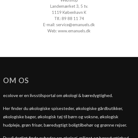
Webshop
Landemærket 3, 5 tv.
1119 København K
Tlf.:
89 88 11 74
E-mail:
service@emanuels.dk
Web:
www.emanuels.dk
OM OS
ecolove er en livsstilsportal om økologi & bæredygtighed.
Her finder du økologiske spisesteder, økologiske gårdbutikker,
økologiske bager, økologisk tøj til børn og voksne, økologisk
hudpleje, grøn frisør, bæredygtigt boligtilbehør og grønne rejser.
Du vil dagligt finde nyheder om økologi, miljøet og bæredygtighed.