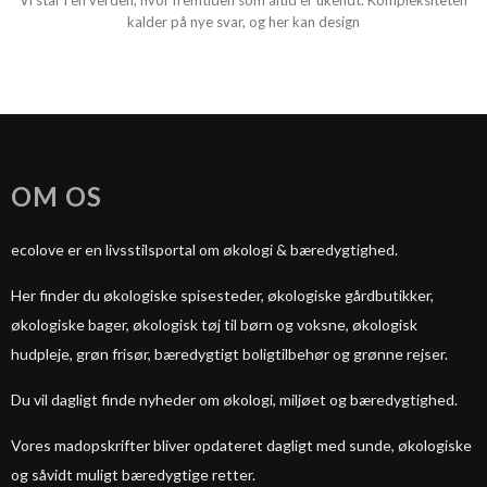
Vi står i en verden, hvor fremtiden som altid er ukendt. Kompleksiteten
kalder på nye svar, og her kan design
OM OS
ecolove er en livsstilsportal om økologi & bæredygtighed.
Her finder du økologiske spisesteder, økologiske gårdbutikker,
økologiske bager, økologisk tøj til børn og voksne, økologisk
hudpleje, grøn frisør, bæredygtigt boligtilbehør og grønne rejser.
Du vil dagligt finde nyheder om økologi, miljøet og bæredygtighed.
Vores madopskrifter bliver opdateret dagligt med sunde, økologiske
og såvidt muligt bæredygtige retter.