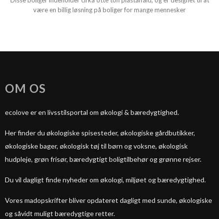
Disse boliger indeholder cirka otte ton plastaffald, og er designet til at
være en billig løsning på boliger for mange mennesker
OM OS
ecolove er en livsstilsportal om økologi & bæredygtighed.
Her finder du økologiske spisesteder, økologiske gårdbutikker,
økologiske bager, økologisk tøj til børn og voksne, økologisk
hudpleje, grøn frisør, bæredygtigt boligtilbehør og grønne rejser.
Du vil dagligt finde nyheder om økologi, miljøet og bæredygtighed.
Vores madopskrifter bliver opdateret dagligt med sunde, økologiske
og såvidt muligt bæredygtige retter.