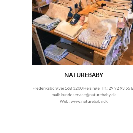
NATUREBABY
Frederiksborgvej 16B 3200 Helsinge Tlf.:
29 92 93 55
E
mail:
kundeservice@naturebaby.dk
Web:
www.naturebaby.dk