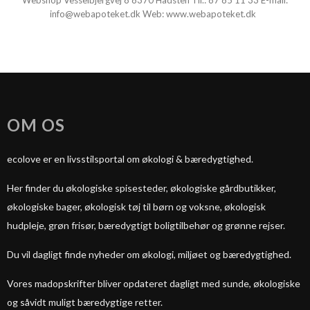
Webshop Vesselbjergvej 8
8370 Hadsten
Tlf.:
87 85 11 33
E-mail:
info@webapoteket.dk
Web:
www.webapoteket.dk
OM OS
ecolove er en livsstilsportal om økologi & bæredygtighed.
Her finder du økologiske spisesteder, økologiske gårdbutikker,
økologiske bager, økologisk tøj til børn og voksne, økologisk
hudpleje, grøn frisør, bæredygtigt boligtilbehør og grønne rejser.
Du vil dagligt finde nyheder om økologi, miljøet og bæredygtighed.
Vores madopskrifter bliver opdateret dagligt med sunde, økologiske
og såvidt muligt bæredygtige retter.