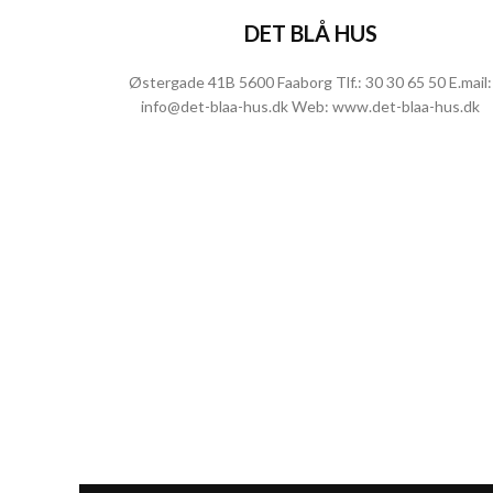
DET BLÅ HUS
Østergade 41B 5600 Faaborg Tlf.:
30 30 65 50
E.mail:
info@det-blaa-hus.dk
Web:
www.det-blaa-hus.dk