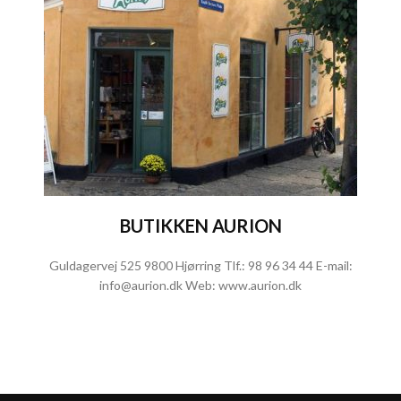
BUTIKKEN AURION
Guldagervej 525 9800 Hjørring Tlf.:
98 96 34 44
E-mail:
info@aurion.dk
Web:
www.aurion.dk