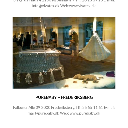
Blågårds Plads 4 2200 København N Tlf.:
20 28 39 23
E-mail:
info@vivatex.dk
Web:
www.vivatex.dk
PUREBABY – FREDERIKSBERG
Falkoner Alle 39 2000 Frederiksberg Tlf.:
35 55 11 61
E-mail:
mail@purebaby.dk
Web:
www.purebaby.dk