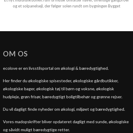
Et nyt multifunktionelt rum til musik omfatter haver, offentlige gangbroer
og et solpanelsejl, der følger solen rundt om bygningen Bygget
OM OS
ecolove er en livsstilsportal om økologi & bæredygtighed.
Her finder du økologiske spisesteder, økologiske gårdbutikker,
økologiske bager, økologisk tøj til børn og voksne, økologisk
hudpleje, grøn frisør, bæredygtigt boligtilbehør og grønne rejser.
Du vil dagligt finde nyheder om økologi, miljøet og bæredygtighed.
Vores madopskrifter bliver opdateret dagligt med sunde, økologiske
og såvidt muligt bæredygtige retter.