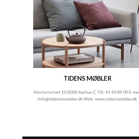
TIDENS MØBLER
Klostertorvet 10 8000 Aarhus C Tlf.:
41 90 89 00
E-mai
info@tidensmoebler.dk
Web:
www.tidensmobler.dk