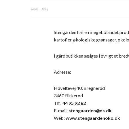
APRIL, 2014
Stengården har en meget blandet prod
kartofler, økologiske grønsager, økol
I gårdbutikken sælges i øvrigt et bred
Adresse:
Høveltevej 40, Bregnerød
3460 Birkerød
Tlf.:
44 95 92 82
E-mail:
stengaarden@os.dk
Web:
www.stengaardenoko.dk