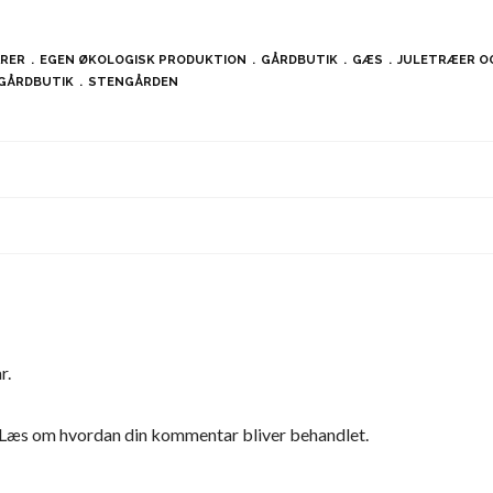
ARER
EGEN ØKOLOGISK PRODUKTION
GÅRDBUTIK
GÆS
JULETRÆER OG
GÅRDBUTIK
STENGÅRDEN
r.
Læs om hvordan din kommentar bliver behandlet
.