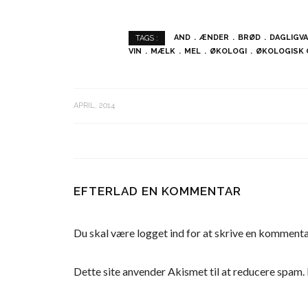
AND
ÆNDER
BRØD
DAGLIGV
TAGS :
VIN
MÆLK
MEL
ØKOLOGI
ØKOLOGISK 
APRIL, 2014
EFTERLAD EN KOMMENTAR
Du skal være
logget ind
for at skrive en kommenta
Dette site anvender Akismet til at reducere spam.