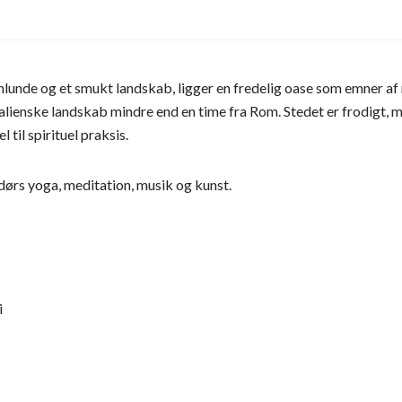
venlunde og et smukt landskab, ligger en fredelig oase som emner 
t italienske landskab mindre end en time fra Rom. Stedet er frodigt,
 til spirituel praksis.
dørs yoga, meditation, musik og kunst.
i