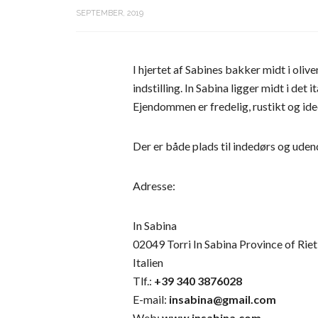
SEPTEMBER, 2019
I hjertet af Sabines bakker midt i oli
indstilling. In Sabina ligger midt i de
Ejendommen er fredelig, rustikt og ideel
Der er både plads til indedørs og uden
Adresse:
In Sabina
02049 Torri In Sabina Province of Riet
Italien
Tlf.:
+39 340 3876028
E-mail:
insabina@gmail.com
Web:
www.insabina.com