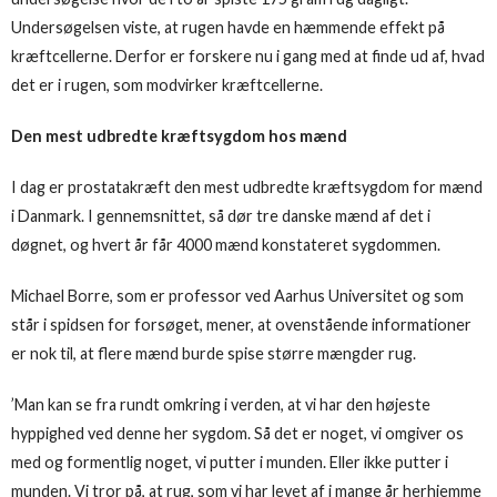
Undersøgelsen viste, at rugen havde en hæmmende effekt på
kræftcellerne. Derfor er forskere nu i gang med at finde ud af, hvad
det er i rugen, som modvirker kræftcellerne.
Den mest udbredte kræftsygdom hos mænd
I dag er prostatakræft den mest udbredte kræftsygdom for mænd
i Danmark. I gennemsnittet, så dør tre danske mænd af det i
døgnet, og hvert år får 4000 mænd konstateret sygdommen.
Michael Borre, som er professor ved Aarhus Universitet og som
står i spidsen for forsøget, mener, at ovenstående informationer
er nok til, at flere mænd burde spise større mængder rug.
’Man kan se fra rundt omkring i verden, at vi har den højeste
hyppighed ved denne her sygdom. Så det er noget, vi omgiver os
med og formentlig noget, vi putter i munden. Eller ikke putter i
munden. Vi tror på, at rug, som vi har levet af i mange år herhjemme