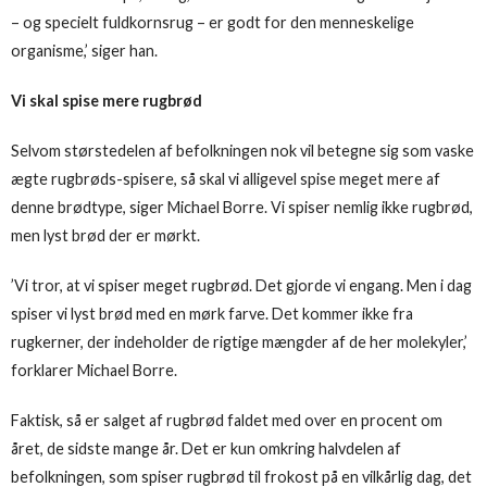
– og specielt fuldkornsrug – er godt for den menneskelige
organisme,’ siger han.
Vi skal spise mere rugbrød
Selvom størstedelen af befolkningen nok vil betegne sig som vaske
ægte rugbrøds-spisere, så skal vi alligevel spise meget mere af
denne brødtype, siger Michael Borre. Vi spiser nemlig ikke rugbrød,
men lyst brød der er mørkt.
’Vi tror, at vi spiser meget rugbrød. Det gjorde vi engang. Men i dag
spiser vi lyst brød med en mørk farve. Det kommer ikke fra
rugkerner, der indeholder de rigtige mængder af de her molekyler,’
forklarer Michael Borre.
Faktisk, så er salget af rugbrød faldet med over en procent om
året, de sidste mange år. Det er kun omkring halvdelen af
befolkningen, som spiser rugbrød til frokost på en vilkårlig dag, det