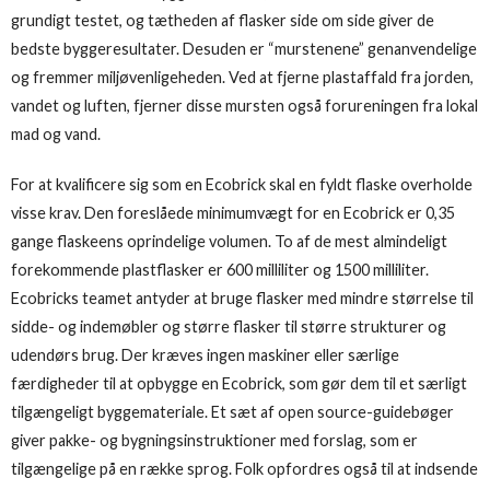
grundigt testet, og tætheden af flasker side om side giver de
bedste byggeresultater. Desuden er “murstenene” genanvendelige
og fremmer miljøvenligeheden. Ved at fjerne plastaffald fra jorden,
vandet og luften, fjerner disse mursten også forureningen fra lokal
mad og vand.
For at kvalificere sig som en Ecobrick skal en fyldt flaske overholde
visse krav. Den foreslåede minimumvægt for en Ecobrick er 0,35
gange flaskeens oprindelige volumen. To af de mest almindeligt
forekommende plastflasker er 600 milliliter og 1500 milliliter.
Ecobricks teamet antyder at bruge flasker med mindre størrelse til
sidde- og indemøbler og større flasker til større strukturer og
udendørs brug. Der kræves ingen maskiner eller særlige
færdigheder til at opbygge en Ecobrick, som gør dem til et særligt
tilgængeligt byggemateriale. Et sæt af open source-guidebøger
giver pakke- og bygningsinstruktioner med forslag, som er
tilgængelige på en række sprog. Folk opfordres også til at indsende