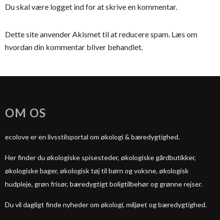
Du skal være
logget ind
for at skrive en kommentar.
Dette site anvender Akismet til at reducere spam.
Læs om
hvordan din kommentar bliver behandlet
.
OM OS
ecolove er en livsstilsportal om økologi & bæredygtighed.
Her finder du økologiske spisesteder, økologiske gårdbutikker,
økologiske bager, økologisk tøj til børn og voksne, økologisk
hudpleje, grøn frisør, bæredygtigt boligtilbehør og grønne rejser.
Du vil dagligt finde nyheder om økologi, miljøet og bæredygtighed.