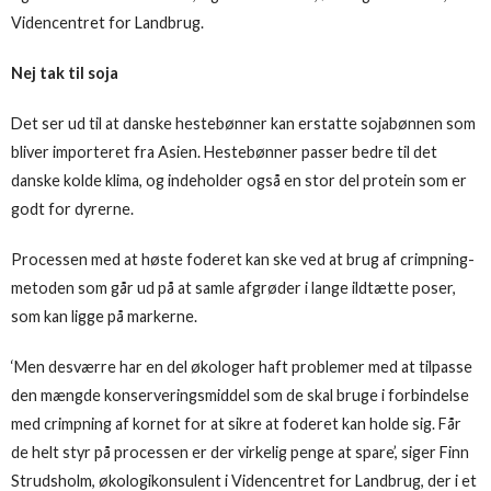
Videncentret for Landbrug.
Nej tak til soja
Det ser ud til at danske hestebønner kan erstatte sojabønnen som
bliver importeret fra Asien. Hestebønner passer bedre til det
danske kolde klima, og indeholder også en stor del protein som er
godt for dyrerne.
Processen med at høste foderet kan ske ved at brug af crimpning-
metoden som går ud på at samle afgrøder i lange ildtætte poser,
som kan ligge på markerne.
‘Men desværre har en del økologer haft problemer med at tilpasse
den mængde konserveringsmiddel som de skal bruge i forbindelse
med crimpning af kornet for at sikre at foderet kan holde sig. Får
de helt styr på processen er der virkelig penge at spare’, siger Finn
Strudsholm, økologikonsulent i Videncentret for Landbrug, der i et