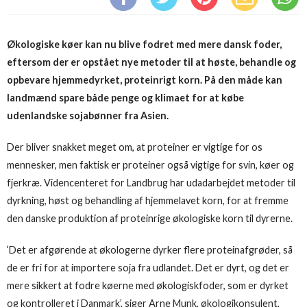
Økologiske køer kan nu blive fodret med mere dansk foder,
eftersom der er opstået nye metoder til at høste, behandle og
opbevare hjemmedyrket, proteinrigt korn. På den måde kan
landmænd spare både penge og klimaet for at købe
udenlandske sojabønner fra Asien.
Der bliver snakket meget om, at proteiner er vigtige for os
mennesker, men faktisk er proteiner også vigtige for svin, køer og
fjerkræ. Videncenteret for Landbrug har udadarbejdet metoder til
dyrkning, høst og behandling af hjemmelavet korn, for at fremme
den danske produktion af proteinrige økologiske korn til dyrerne.
‘Det er afgørende at økologerne dyrker flere proteinafgrøder, så
de er fri for at importere soja fra udlandet. Det er dyrt, og det er
mere sikkert at fodre køerne med økologiskfoder, som er dyrket
og kontrolleret i Danmark’, siger Arne Munk, økologikonsulent,