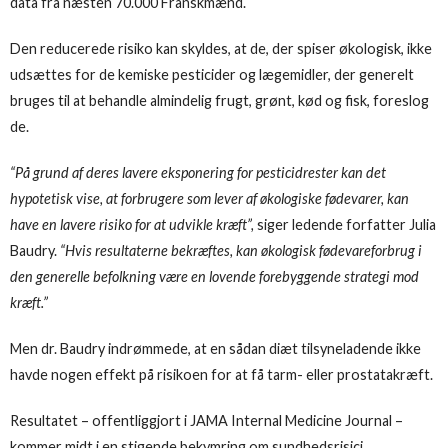
data fra næsten 70.000 Franskmænd.
Den reducerede risiko kan skyldes, at de, der spiser økologisk, ikke
udsættes for de kemiske pesticider og lægemidler, der generelt
bruges til at behandle almindelig frugt, grønt, kød og fisk, foreslog
de.
“På grund af deres lavere eksponering for pesticidrester kan det
hypotetisk vise, at forbrugere som lever af økologiske fødevarer, kan
have en lavere risiko for at udvikle kræft”,
siger ledende forfatter Julia
Baudry.
“Hvis resultaterne bekræftes, kan økologisk fødevareforbrug i
den generelle befolkning være en lovende forebyggende strategi mod
kræft.”
Men dr. Baudry indrømmede, at en sådan diæt tilsyneladende ikke
havde nogen effekt på risikoen for at få tarm- eller prostatakræft.
Resultatet – offentliggjort i JAMA Internal Medicine Journal –
kommer midt i en stigende bekymring om sundhedsrisici