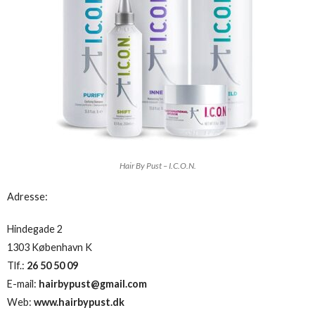
Hair By Pust – I.C.O.N.
Adresse:
Hindegade 2
1303 København K
Tlf.:
26 50 50 09
E-mail:
hairbypust@gmail.com
Web:
www.hairbypust.dk