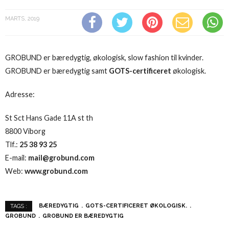
MARTS, 2019
GROBUND er bæredygtig, økologisk, slow fashion til kvinder.
GROBUND er bæredygtig samt
GOTS-certificeret
økologisk.
Adresse:
St Sct Hans Gade 11A st th
8800 Viborg
Tlf.:
25 38 93 25
E-mail:
mail@grobund.com
Web:
www.grobund.com
BÆREDYGTIG
GOTS-CERTIFICERET ØKOLOGISK.
TAGS :
GROBUND
GROBUND ER BÆREDYGTIG