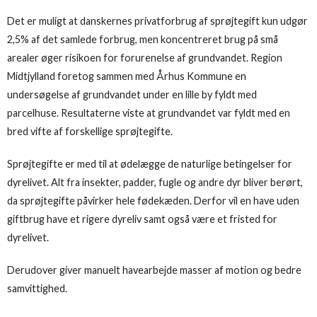
Det er muligt at danskernes privatforbrug af sprøjtegift kun udgør
2,5% af det samlede forbrug, men koncentreret brug på små
arealer øger risikoen for forurenelse af grundvandet. Region
Midtjylland foretog sammen med Århus Kommune en
undersøgelse af grundvandet under en lille by fyldt med
parcelhuse. Resultaterne viste at grundvandet var fyldt med en
bred vifte af forskellige sprøjtegifte.
Sprøjtegifte er med til at ødelægge de naturlige betingelser for
dyrelivet. Alt fra insekter, padder, fugle og andre dyr bliver berørt,
da sprøjtegifte påvirker hele fødekæden. Derfor vil en have uden
giftbrug have et rigere dyreliv samt også være et fristed for
dyrelivet.
Derudover giver manuelt havearbejde masser af motion og bedre
samvittighed.