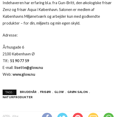
Indehaveren har erfaring bl.a. fra Gun-Britt, den økologiske frisør
Zenz og frisør Aqua i København. Salonen er medlem af
Københavns Miljønetværk og arbejder kun med godkendte
produkter – for din, miljøets og min egen skyld.
Adresse:
Århusgade 6
2100 København Ø
Tlf.:
51 90 77 59
E-mail:
lisette@glow.nu
Web:
www.glow.nu
BRUDEHÅR
FRISØR
GLOW
GRØN SALON
TAGS :
NATURPRODUKTER
APRIL, 2014