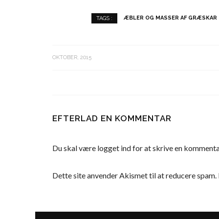
ÆBLER OG MASSER AF GRÆSKAR
TAGS :
OKTOBER, 2015
EFTERLAD EN KOMMENTAR
Du skal være
logget ind
for at skrive en kommenta
Dette site anvender Akismet til at reducere spam.