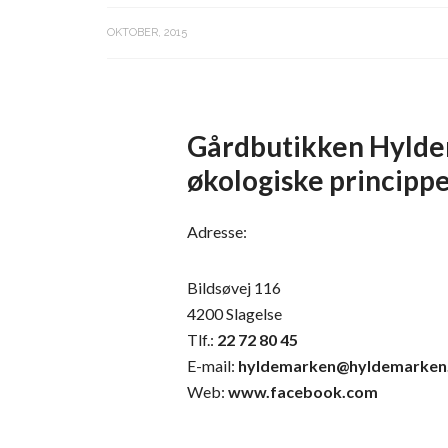
OKTOBER, 2015
Gårdbutikken Hyldem
økologiske princippe
Adresse:
Bildsøvej 116
4200 Slagelse
Tlf.:
22 72 80 45
E-mail:
hyldemarken@hyldemarken
Web:
www.facebook.com