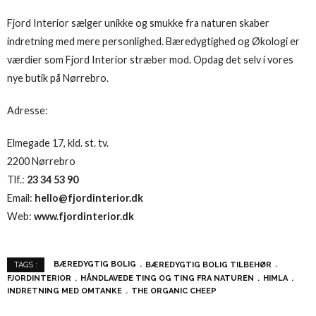
Fjord Interior sælger unikke og smukke fra naturen skaber
indretning med mere personlighed. Bæredygtighed og Økologi er
værdier som Fjord Interior stræber mod. Opdag det selv i vores
nye butik på Nørrebro.
Adresse:
Elmegade 17, kld. st. tv.
2200 Nørrebro
Tlf.:
23 34 53 90
Email:
hello@fjordinterior.dk
Web:
www.fjordinterior.dk
BÆREDYGTIG BOLIG
BÆREDYGTIG BOLIG TILBEHØR
TAGS :
FJORDINTERIOR
HÅNDLAVEDE TING OG TING FRA NATUREN
HIMLA
INDRETNING MED OMTANKE
THE ORGANIC CHEEP