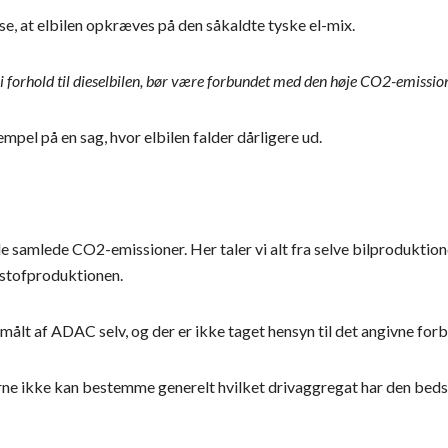
lse, at elbilen opkræves på den såkaldte tyske el-mix.
ud i forhold til dieselbilen, bør være forbundet med den høje CO2-emissi
mpel på en sag, hvor elbilen falder dårligere ud.
 samlede CO2-emissioner. Her taler vi alt fra selve bilproduktione
stofproduktionen.
 målt af ADAC selv, og der er ikke taget hensyn til det angivne for
rne ikke kan bestemme generelt hvilket drivaggregat har den bed