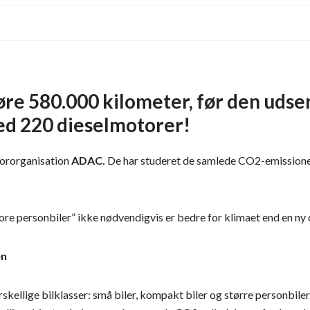
køre 580.000 kilometer, før den ud
ed 220 dieselmotorer!
tororganisation
ADAC.
De har studeret de samlede CO2-emissioner, 
store personbiler” ikke nødvendigvis er bedre for klimaet end en ny
en
orskellige bilklasser: små biler, kompakt biler og større person