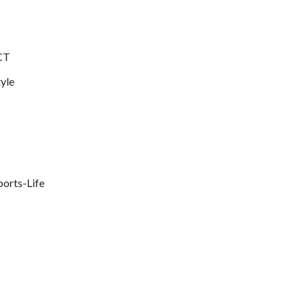
 CT
tyle
ports-Life