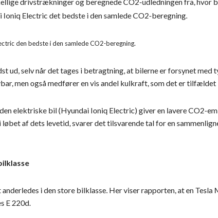
kellige drivstrækninger og beregnede CO2-udledningen fra, hvor b
lectric den bedste i den samlede CO2-beregning.
 ud, selv når det tages i betragtning, at bilerne er forsynet med 
bar, men også medfører en vis andel kulkraft, som det er tilfældet 
t den elektriske bil (Hyundai Ioniq Electric) giver en lavere CO2-e
øbet af dets levetid, svarer det tilsvarende tal for en sammenlignel
bilklasse
nderledes i den store bilklasse. Her viser rapporten, at en Tesla 
s E 220d.