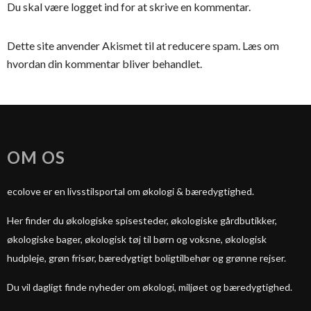
Du skal være
logget ind
for at skrive en kommentar.
Dette site anvender Akismet til at reducere spam.
Læs om
hvordan din kommentar bliver behandlet
.
OM OS
ecolove er en livsstilsportal om økologi & bæredygtighed.
Her finder du økologiske spisesteder, økologiske gårdbutikker,
økologiske bager, økologisk tøj til børn og voksne, økologisk
hudpleje, grøn frisør, bæredygtigt boligtilbehør og grønne rejser.
Du vil dagligt finde nyheder om økologi, miljøet og bæredygtighed.