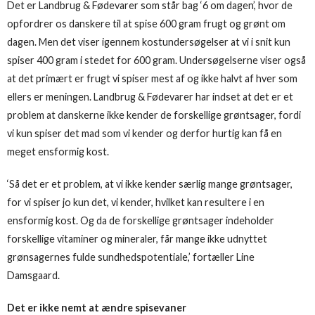
Det er Landbrug & Fødevarer som står bag ‘6 om dagen’, hvor de
opfordrer os danskere til at spise 600 gram frugt og grønt om
dagen. Men det viser igennem kostundersøgelser at vi i snit kun
spiser 400 gram i stedet for 600 gram. Undersøgelserne viser også
at det primært er frugt vi spiser mest af og ikke halvt af hver som
ellers er meningen. Landbrug & Fødevarer har indset at det er et
problem at danskerne ikke kender de forskellige grøntsager, fordi
vi kun spiser det mad som vi kender og derfor hurtig kan få en
meget ensformig kost.
‘Så det er et problem, at vi ikke kender særlig mange grøntsager,
for vi spiser jo kun det, vi kender, hvilket kan resultere i en
ensformig kost. Og da de forskellige grøntsager indeholder
forskellige vitaminer og mineraler, får mange ikke udnyttet
grønsagernes fulde sundhedspotentiale,’ fortæller Line
Damsgaard.
Det er ikke nemt at ændre spisevaner