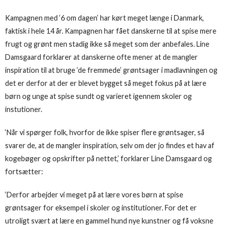
Kampagnen med ‘6 om dagen’ har kørt meget længe i Danmark,
faktisk i hele 14 år. Kampagnen har fået danskerne til at spise mere
frugt og grønt men stadig ikke så meget som der anbefales. Line
Damsgaard forklarer at danskerne ofte mener at de mangler
inspiration til at bruge ‘de fremmede’ grøntsager i madlavningen og
det er derfor at der er blevet bygget så meget fokus på at lære
børn og unge at spise sundt og varieret igennem skoler og
instutioner.
‘Når vi spørger folk, hvorfor de ikke spiser flere grøntsager, så
svarer de, at de mangler inspiration, selv om der jo findes et hav af
kogebøger og opskrifter på nettet,’ forklarer Line Damsgaard og
fortsætter:
‘Derfor arbejder vi meget på at lære vores børn at spise
grøntsager for eksempel i skoler og institutioner. For det er
utroligt svært at lære en gammel hund nye kunstner og få voksne