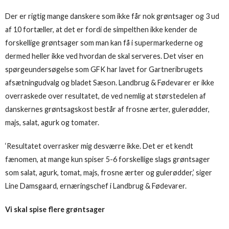
Der er rigtig mange danskere som ikke får nok grøntsager og 3 ud
af 10 fortæller, at det er fordi de simpelthen ikke kender de
forskellige grøntsager som man kan få i supermarkederne og
dermed heller ikke ved hvordan de skal serveres. Det viser en
spørgeundersøgelse som GFK har lavet for Gartneribrugets
afsætningudvalg og bladet Sæson. Landbrug & Fødevarer er ikke
overraskede over resultatet, de ved nemlig at størstedelen af
danskernes grøntsagskost består af frosne ærter, gulerødder,
majs, salat, agurk og tomater.
‘Resultatet overrasker mig desværre ikke. Det er et kendt
fænomen, at mange kun spiser 5-6 forskellige slags grøntsager
som salat, agurk, tomat, majs, frosne ærter og gulerødder,’ siger
Line Damsgaard, ernæringschef i Landbrug & Fødevarer.
Vi skal spise flere grøntsager