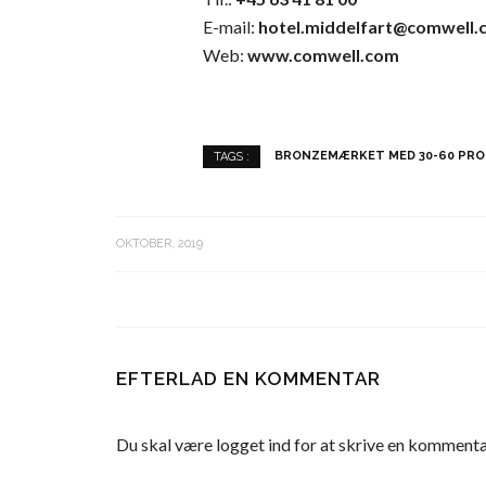
E-mail:
hotel.middelfart@comwell.
Web:
www.comwell.com
BRONZEMÆRKET MED 30-60 PRO
TAGS :
OKTOBER, 2019
EFTERLAD EN KOMMENTAR
Du skal være
logget ind
for at skrive en kommenta