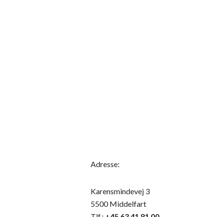
Adresse:
Karensmindevej 3
5500 Middelfart
Tlf.:
+45 63 41 81 00